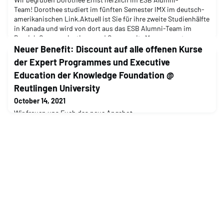
Team! Dorothee studiert im fünften Semester IMX im deutsch-
amerikanischen Link.Aktuell ist Sie für ihre zweite Studienhälfte
in Kanada und wird von dort aus das ESB Alumni-Team im
Bereich Communications und Community Management
unterstützen. Wir freuen uns sehr auf die Zusammenarbeit mit
Neuer Benefit: Discount auf alle offenen Kurse
Dir Dorothee und wünschen Dir einen guten Start!
der Expert Programmes und Executive
Education der Knowledge Foundation @
Reutlingen University
October 14, 2021
Wir freuen uns Euch das neue Angebot
unseres Benefitpartners Die Knowledge Foundation @
Reutlingen University präsentieren zu können!"Karriereboost
made in Reutlingen" - Die Knowledge Foundation @ Reutlingen
University ist die gemeinnützige Weiterbildungsstiftung an der
Hochschule Reutlingen. Für Mitglieder des ESB Alumni e.V. gibt
es ab sofort exklusive Sonderkonditionen für alle offenen Kurse
de