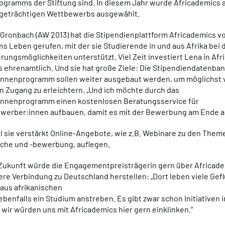
ogramms der Stiftung sind. In diesem Jahr wurde Africademics 
igeträchtigen Wettbewerbs ausgewählt.
Gronbach (AW 2013) hat die Stipendienplattform Africademics v
ns Leben gerufen, mit der sie Studierende in und aus Afrika bei
rungsmöglichkeiten unterstützt. Viel Zeit investiert Lena in Afr
es ehrenamtlich. Und sie hat große Ziele: Die Stipendiendatenba
innenprogramm sollen weiter ausgebaut werden, um möglichst 
 Zugang zu erleichtern. „Und ich möchte durch das
innenprogramm einen kostenlosen Beratungsservice für
werber:innen aufbauen, damit es mit der Bewerbung am Ende a
ll sie verstärkt Online-Angebote, wie z.B. Webinare zu den Them
che und -bewerbung, auflegen.
 Zukunft würde die Engagementpreisträgerin gern über Africad
ere Verbindung zu Deutschland herstellen: „Dort leben viele Gef
aus afrikanischen
ebenfalls ein Studium anstreben. Es gibt zwar schon Initiativen 
 wir würden uns mit Africademics hier gern einklinken.“