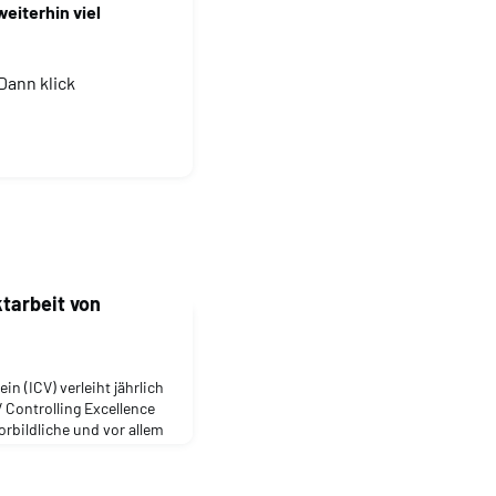
eiterhin viel
Dann klick
tarbeit von
in (ICV) verleiht jährlich
 Controlling Excellence
rbildliche und vor allem
en. In diesem Jahr erhielt
12) diesen renommierten
r of the Future – People