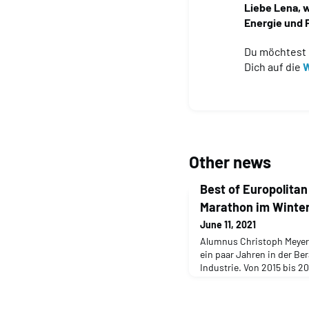
Liebe Lena, w
Energie und 
Du möchtest 
Dich auf die
W
Other news
Best of Europolitan
Marathon im Winte
June 11, 2021
Alumnus Christoph Meyer
ein paar Jahren in der Ber
Industrie. Von 2015 bis 20
Carmen Dörsch in Brasilien
NGO Monte Azul gearbeitet 
als Director M&A/Busine