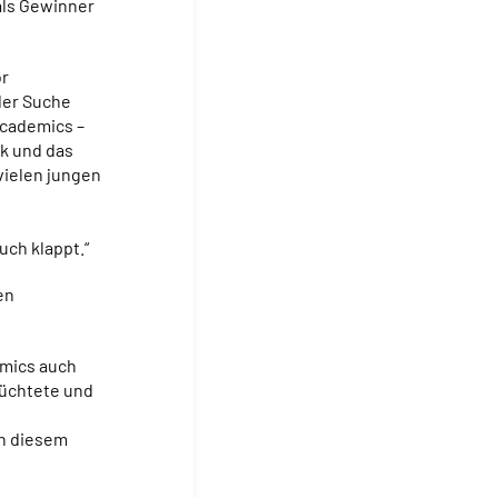
als Gewinner
or
 der Suche
icademics –
nk und das
vielen jungen
uch klappt.“
en
emics auch
lüchtete und
in diesem