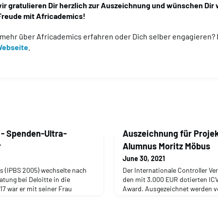
ir gratulieren Dir herzlich zur Auszeichnung und wünschen Dir w
Freude mit Africademics!
mehr über Africademics erfahren oder Dich selber engagieren? 
ebseite
.
 - Spenden-Ultra-
Auszeichnung für Projek
r
Alumnus Moritz Möbus
June 30, 2021
s (IPBS 2005) wechselte nach
Der Internationale Controller Vere
atung bei Deloitte in die
den mit 3.000 EUR dotierten ICV
17 war er mit seiner Frau
Award. Ausgezeichnet werden vo
, wo er als Finanzleiter für die
praxisnahe Controlling-Leistung
hat. Seit seiner Rückkehr ist er
Alumnus Moritz Möbus (IACT 20
ss Development bei Freudenberg
Preis für sein Projekt „Controlle