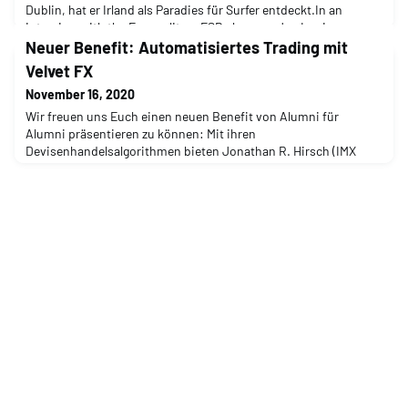
Dublin, hat er Irland als Paradies für Surfer entdeckt.In an
interview with the Europolitan, ESB alumnus Jan Louis
Metzmeier (IMX 2020) gives insights into a completely different
Neuer Benefit: Automatisiertes Trading mit
and new side of the green, rough island. Du
Velvet FX
November 16, 2020
Wir freuen uns Euch einen neuen Benefit von Alumni für
Alumni präsentieren zu können: Mit ihren
Devisenhandelsalgorithmen bieten Jonathan R. Hirsch (IMX
2015) und seine Partner Privatanlegern eine vollkommen
neuartige Investmentalternative an.We are happy to announce a
new benefit from alumni for alumni: With their trading
algorithms Jonathan R. Hirsch (IMX 2015) and his partners offer
private inv