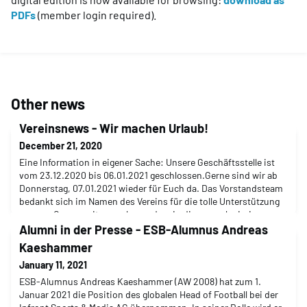
PDFs
(member login required).
Other news
Vereinsnews - Wir machen Urlaub!
December 21, 2020
Eine Information in eigener Sache: Unsere Geschäftsstelle ist
vom 23.12.2020 bis 06.01.2021 geschlossen.Gerne sind wir ab
Donnerstag, 07.01.2021 wieder für Euch da. Das Vorstandsteam
bedankt sich im Namen des Vereins für die tolle Unterstützung
unserer Community ganz besonders in diesem schwierigen
Jahr.Wir blicken zuversichtlich in 2021, das bestimmt wieder
Alumni in der Presse - ESB-Alumnus Andreas
viele Überraschungen für uns bereit hal
Kaeshammer
January 11, 2021
ESB-Alumnus Andreas Kaeshammer (AW 2008) hat zum 1.
Januar 2021 die Position des globalen Head of Football bei der