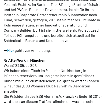
Year mit Praktika im Berliner Tech&Design Startup 99chairs
und bei P&G im Business Development, ist sie für ihren
Master in Corporate Entrepreneurship & Innovation nach
Lund, Schweden, gezogen. 2019 ist sie fest bei Excubate in
Köln eingestiegen, einer Innovationsberatung und
Company Builder. Dort ist sie mittlerweile als Project Lead
Teil des Führungsteams und bereitet sich aktuell auf ihr
Sabbatical in Panama und Kolumbien vor.
➡️
Hier
gehts zur Anmeldung.
🍻
AfterWork in München
Wann? 23.05, ab 20 Uhr
Wir haben einen Tisch im Paulaner Nockherberg in
München reserviert, um uns gemeinsam in gemütlicher
Runde mit euch auszutauschen. Bei gutem Wetter können
wir auf das „ESB Women’s Club Revival“ im Biergarten
anstoßen.
Die Präsidentin des ESB Alumni e.V. Franziska Ibele (IB 2015)
wird auch an diesem Treffen teilnehmen, was uns sehr