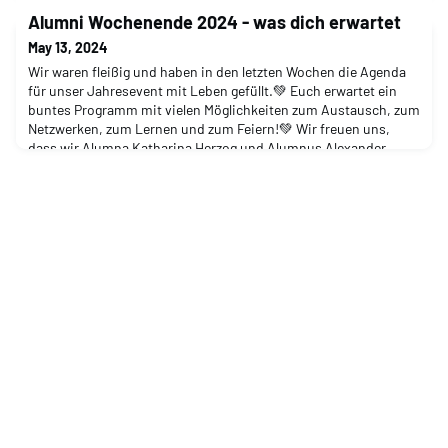
zum Programm, unseren Speaker:innen und natürlich die
Alumni Wochenende 2024 - was dich erwartet
Agenda für das Homecoming 2024 mit Euch teilen.Aber was
steckt eigentlich hinter dem diesjährigen Schwerpunkt Finance?
May 13, 2024
Wir haben verschiedene Formate geplant, in den
Wir waren fleißig und haben in den letzten Wochen die Agenda
für unser Jahresevent mit Leben gefüllt.💚 Euch erwartet ein
buntes Programm mit vielen Möglichkeiten zum Austausch, zum
Netzwerken, zum Lernen und zum Feiern!💚 Wir freuen uns,
dass wir Alumna Katharina Herzog und Alumnus Alexander
Seipp als Keynote Speaker gewinnen konnten, danke für euer
Engagement!💚 Außerdem wird es am Freitag eine