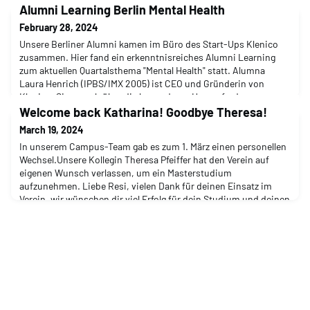
Alumni Learning Berlin Mental Health
February 28, 2024
Unsere Berliner Alumni kamen im Büro des Start-Ups Klenico
zusammen. Hier fand ein erkenntnisreiches Alumni Learning
zum aktuellen Quartalsthema "Mental Health" statt. Alumna
Laura Henrich (IPBS/IMX 2005) ist CEO und Gründerin von
Klenico. Sie sprach über die besonderen Herausforderungen
und Geschäftsmodelle im Gesundheitsbereich sowie über
Welcome back Katharina! Goodbye Theresa!
mögliche neue Wege, die sie gehen wollen. Dabei verfolgen
March 19, 2024
In unserem Campus-Team gab es zum 1. März einen personellen
Wechsel.Unsere Kollegin Theresa Pfeiffer hat den Verein auf
eigenen Wunsch verlassen, um ein Masterstudium
aufzunehmen. Liebe Resi, vielen Dank für deinen Einsatz im
Verein, wir wünschen dir viel Erfolg für dein Studium und deinen
weiteren Lebensweg!Wir begrüßen Katharina Szymczyk zurück
im Team! Katharina wird im Bereich Communications e