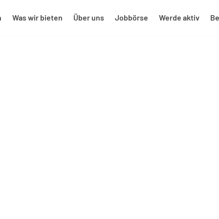
n
Was wir bieten
Über uns
Jobbörse
Werde aktiv
Be